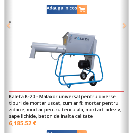
45.30 RON
Adauga in cos
x
verse
pentru
GARNITURA CUPLAJ GHEARA
adeziv,
2.06 RON
Adauga in cos