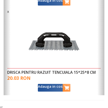
x
Kaleta 6 (trifazica) - Masina de tencuit modulara
(unitatea se poate demonta in 4 module
*8 CM
componente - modul aer/apa; cadru metalic cu
sistemele electrice; cuva de incarcare; coloana cu
moto-reductie),pentru tencuieli universale, pe baz
de ciment, calcar, gips si compusi autonivelanti
9,036.28 €
Adauga in cos
//