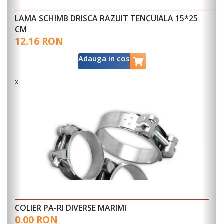
15*25
Kaleta 2 (trifazica) - Masina de tencuit pentru
tencuieli universale, pe baza de ciment, calcar, gips 
compusi autonivelanti
8,658.76 €
Adauga in cos
x
MALTA FINA FASSA BORTOLO 25KG