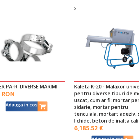
x
ER PA-RI DIVERSE MARIMI
Kaleta K-20 - Malaxor unive
0 RON
pentru diverse tipuri de m
uscat, cum ar fi: mortar pe
Adauga in cos
zidarie, mortar pentru
tencuiala, mortart adeziv,
lichide, beton de inalta cal
6,185.52 €
Adauga in cos