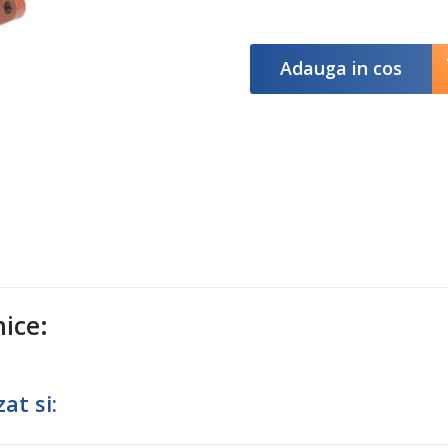
Adauga in cos
nice:
at si: