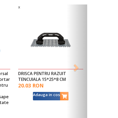
x
rsal
DRISCA PENTRU RAZUIT
ortar
TENCUIALA 15*25*8 CM
ntru
20.03 RON
Adauga in cos
 sape
itate