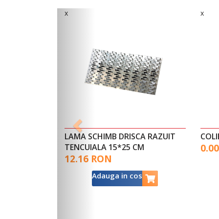
x
x
LAMA SCHIMB DRISCA RAZUIT
COLI
TENCUIALA 15*25 CM
0.0
12.16 RON
Adauga in cos