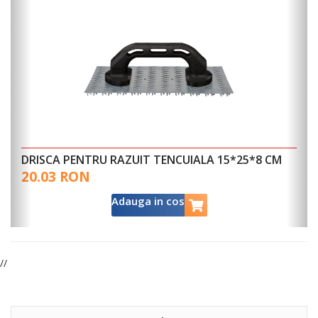
Ka
(
DRISCA PENTRU RAZUIT TENCUIALA 15*25*8 CM
c
20.03 RON
si
m
Adauga in cos
de
9
//