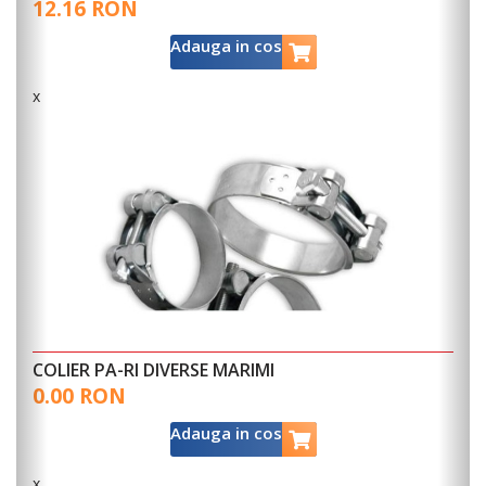
12.16 RON
c
8
Adauga in cos
x
x
COLIER PA-RI DIVERSE MARIMI
0.00 RON
M
4
Adauga in cos
x