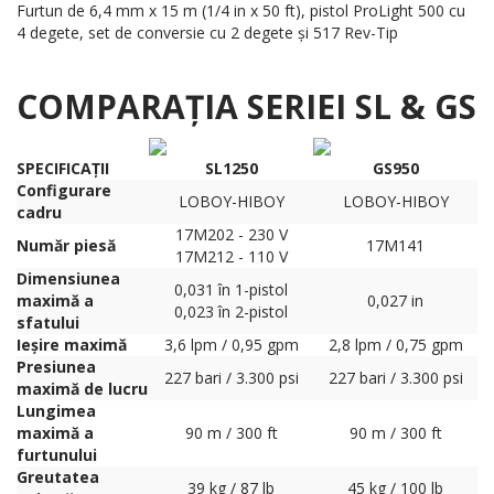
Furtun de 6,4 mm x 15 m (1/4 in x 50 ft), pistol ProLight 500 cu
4 degete, set de conversie cu 2 degete și 517 Rev-Tip
COMPARAȚIA SERIEI SL & GS
SPECIFICAȚII
SL1250
GS950
Configurare
LOBOY-HIBOY
LOBOY-HIBOY
cadru
17M202 - 230 V
Număr piesă
17M141
17M212 - 110 V
Dimensiunea
0,031 în 1-pistol
maximă a
0,027 in
0,023 în 2-pistol
sfatului
Ieșire maximă
3,6 lpm / 0,95 gpm
2,8 lpm / 0,75 gpm
Presiunea
227 bari / 3.300 psi
227 bari / 3.300 psi
maximă de lucru
Lungimea
maximă a
90 m / 300 ft
90 m / 300 ft
furtunului
Greutatea
39 kg / 87 lb
45 kg / 100 lb