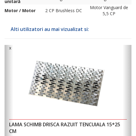
unitară
Motor Vanguard de
Motor / Motor
2 CP Brushless DC
5,5 CP
Alti utilizatori au mai vizualizat si:
x
x
LAMA SCHIMB DRISCA RAZUIT TENCUIALA 15*25
Ka
CM
te