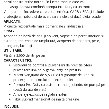
cazul construcțiilor noi sau în lucrări mari în care vă
deplasați. Acesta combină pompa Pro-Duty cu un motor
Vanguard de încredere care este certificat CARB / EPA și include
protecție a motorului de avertizare a uleiului dacă uleiul scade.
APLICAȚII:
Proiecte rezidențiale mari, comerciale și industriale
SPRAY:
Acoperiri pe bază de apă și solvent, vopsele de pereți interiori și
exteriori, materiale de umplutură, acoperiri de acoperiș, pete,
etanșanți, lacuri și lac
UTILIZARE:
Până la 3.000 de litri pe an
CARACTERISTICI:
Sistemul de control al pulverizării de precizie oferă
pulverizare lină pe o gamă largă de presiuni
Motor Vanguard de 5,5 CP cu o garanție de 3 ani și
protecție a motorului de alertă de ulei
Pompa Pro-Duty cu piston cromat și cilindru de pompă pe
toată durata de viață
Ambalaje exclusive reglabile extern
Filtru supradimensionat de înaltă presiune
INCLUDE: