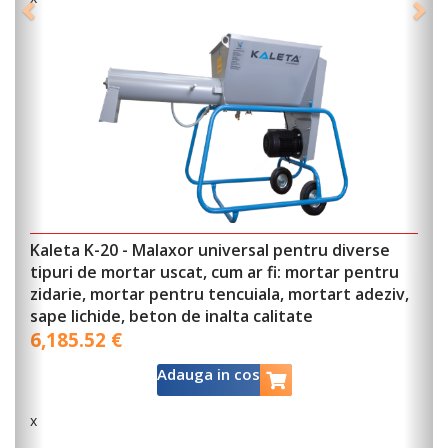
x
Kaleta K-20 - Malaxor universal pentru diverse
tipuri de mortar uscat, cum ar fi: mortar pentru
G
zidarie, mortar pentru tencuiala, mortart adeziv,
2
sape lichide, beton de inalta calitate
6,185.52 €
Adauga in cos
x
x